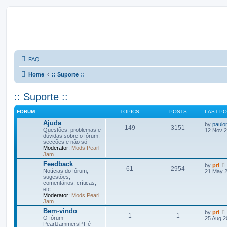
FAQ
Home
:: Suporte ::
:: Suporte ::
FORUM
TOPICS
POSTS
LAST P
Ajuda
by
paul
149
3151
Questões, problemas e
12 Nov 2
dúvidas sobre o fórum,
secções e não só
Moderator:
Mods Pearl
Jam
Feedback
by
prl
61
2954
Notícias do fórum,
21 May 2
sugestões,
comentários, críticas,
etc...
Moderator:
Mods Pearl
Jam
Bem-vindo
by
prl
1
1
O fórum
25 Aug 2
PearlJammersPT é